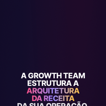
A GROWTH TEAM
ESTRUTURA A
ARQUITETURA
ARQUITETURA
DA RECEITA
DA RECEITA
DA SUA OPERAÇÃO.